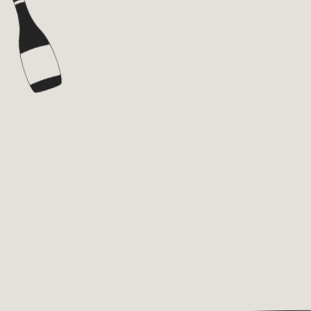
VINI
SPIRITI
BRANDS
ABOUT
NEWS
PRIVACY POLICY
TERMS AND CONDITIONS
CONTATTI
ITA
RESTA AGGIORNATO!
Iscriviti alla newsletter
La tua email
*
Accetto il trattamento dei dati e la
Privacy Policy
ISCRIVITI