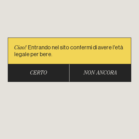
Ciao!
Entrando nel sito confermi di avere l'età
legale per bere.
CERTO
NON ANCORA
VINI
SPIRITI
BRANDS
ABOUT
NEWS