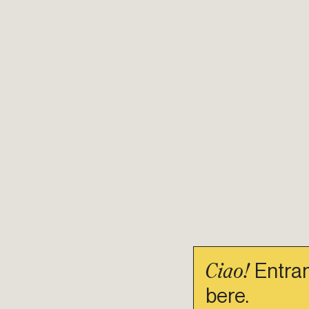
Ciao!
Entran
bere.