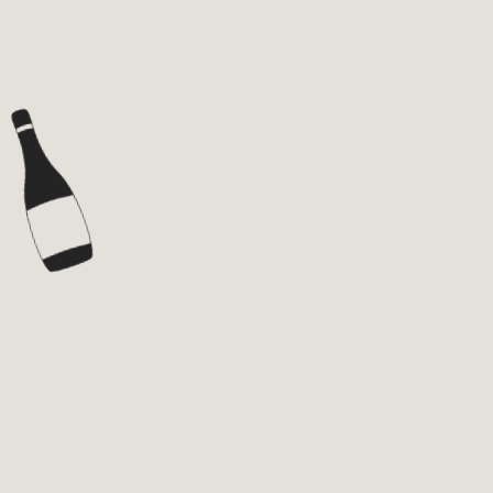
VINI
SPIRITI
BRANDS
ABOUT
NEWS
PRIVACY POLICY
TERMS AND CONDITIONS
CONTATTI
ITA
RESTA AGGIORNATO!
Iscriviti alla newsletter
La tua email
*