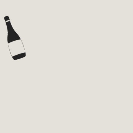
VINI
SPIRITI
BRANDS
ABOUT
NEWS
PRIVACY POLICY
TERMS AND CONDITIONS
CONTATTI
ITA
RESTA AGGIORNATO!
Iscriviti alla newsletter
La tua email
*
Accetto il trattamento dei dati e la
Privacy Policy
ISCRIVITI