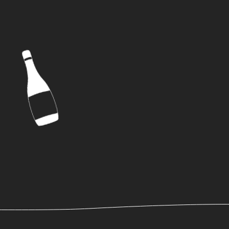
VINI
SPIRITI
BRANDS
ABOUT
NEWS
PRIVACY POLICY
TERMS AND CONDITIONS
CONTATTI
ITA
RESTA AGGIORNATO!
Iscriviti alla newsletter
La tua email
*
Accetto il trattamento dei dati e la
Privacy Policy
ISCRIVITI